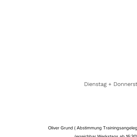
Dienstag + Donnerst
Oliver Grund ( Abstimmung Trainingsangeleg
(erreichbar Werkstags ab 16:3