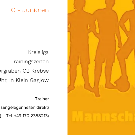
C - Junioren
Kreisliga
Trainingszeiten
iorgraben CB Krebse
hr, in Klein Gaglow
Trainer
angelegenheiten direkt)
r) Tel. +49 170 2358213)