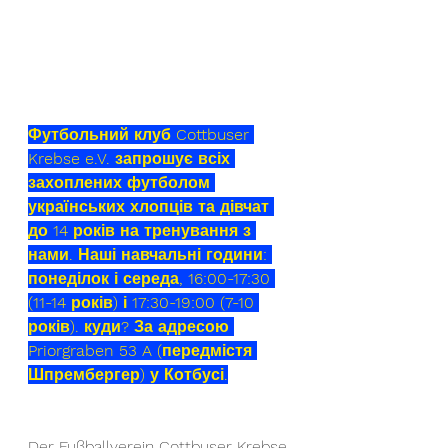
Футбольний клуб Cottbuser 
Krebse e.V. запрошує всіх 
захоплених футболом 
українських хлопців та дівчат 
до 14 років на тренування з 
нами. Наші навчальні години: 
понеділок і середа, 16:00-17:30 
(11-14 років) і 17:30-19:00 (7-10 
років). куди? За адресою 
Priorgraben 53 A (передмістя 
Шпрембергер) у Котбусі.
Der Fußballverein Cottbuser Krebse 