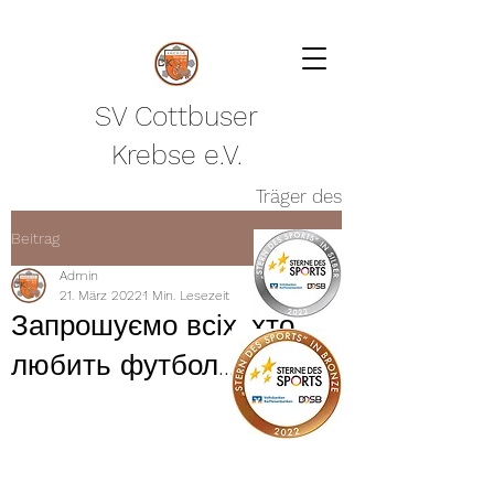
SV Cottbuser
Krebse e.V.
Träger des
Beitrag
Admin
21. März 2022
1 Min. Lesezeit
Запрошуємо всіх, хто
любить футбол... :-)